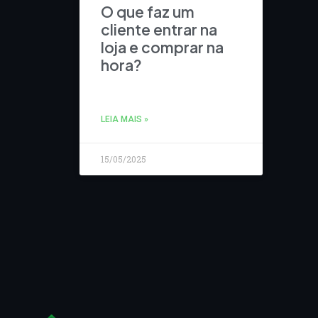
O que faz um
cliente entrar na
loja e comprar na
hora?
LEIA MAIS »
15/05/2025