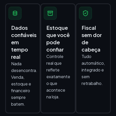
Dados
Estoque
Fiscal
confiáveis
que você
sem dor
em
pode
de
tempo
confiar
cabeça
real
Controle
Tudo
real que
automático,
Nada
reflete
integrado e
desencontra.
exatamente
sem
Venda,
o que
retrabalho.
estoque e
acontece
financeiro
na loja.
sempre
batem.