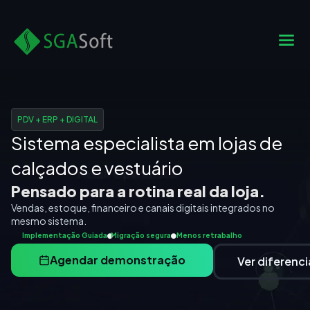
Ir
para
M
Quem Somos
Área do Cliente
o
conteúdo
PDV + ERP + DIGITAL
Sistema especialista em lojas de
calçados e vestuário
Pensado para a rotina real da loja.
Vendas, estoque, financeiro e canais digitais integrados no
mesmo sistema.
Implementação Guiada
Migração segura
Menos retrabalho
Agendar demonstração
Ver diferenci