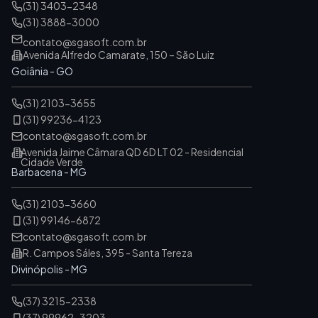
(31) 3403-2348
(31) 3888-3000
contato@sgasoft.com.br
Avenida Alfredo Camarate, 150 – São Luiz
Goiânia - GO
(31) 2103-3655
(31) 99236-4123
contato@sgasoft.com.br
Avenida Jaime Câmara QD 6D LT 02 - Residencial
Cidade Verde
Barbacena - MG
(31) 2103-3660
(31) 99146-6872
contato@sgasoft.com.br
R. Campos Sáles, 395 - Santa Tereza
Divinópolis - MG
(37) 3215-2338
(37) 99962-3203