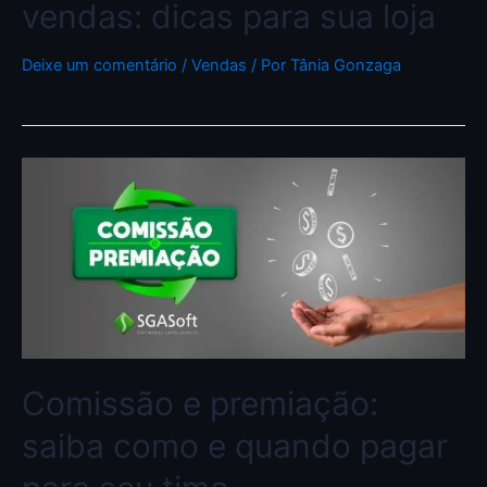
vendas: dicas para sua loja
Deixe um comentário
/
Vendas
/ Por
Tânia Gonzaga
Comissão e premiação:
saiba como e quando pagar