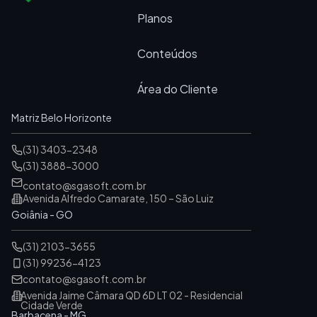
Planos
Conteúdos
Área do Cliente
Matriz Belo Horizonte
(31) 3403-2348
(31) 3888-3000
contato@sgasoft.com.br
Avenida Alfredo Camarate, 150 – São Luiz
Goiânia - GO
(31) 2103-3655
(31) 99236-4123
contato@sgasoft.com.br
Avenida Jaime Câmara QD 6D LT 02 - Residencial
Cidade Verde
Barbacena - MG