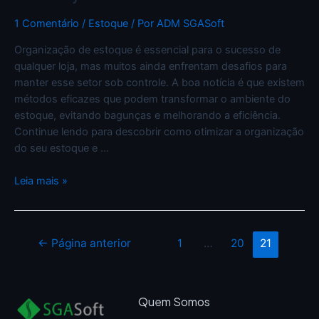
1 Comentário
/
Estoque
/ Por
ADM SGASoft
Organização de estoque é essencial para o sucesso de
qualquer loja, mas muitos ainda enfrentam desafios para
manter esse setor sob controle. A boa notícia é que existem
métodos eficazes que podem transformar o ambiente do
estoque, evitando bagunças e melhorando a eficiência.
Continue lendo para descobrir como otimizar a organização
do seu estoque e …
Leia mais »
←
Página anterior
1
…
20
21
Quem Somos