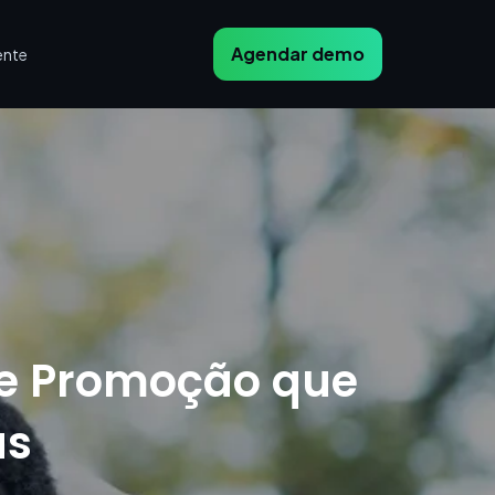
Agendar demo
ente
 de Promoção que
as