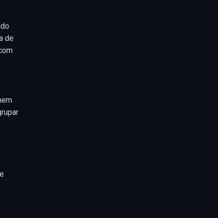
ndo
a de
 com
inem
grupar
 e