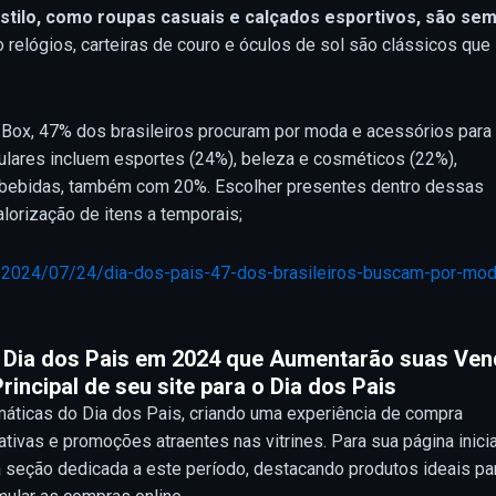
stilo, como roupas casuais e calçados esportivos, são se
relógios, carteiras de couro e óculos de sol são clássicos que
Box, 47% dos brasileiros procuram por moda e acessórios para
lares incluem esportes (24%), beleza e cosméticos (22%),
 e bebidas, também com 20%. Escolher presentes dentro dessas
alorização de itens a temporais;
/2024/07/24/dia-dos-pais-47-dos-brasileiros-buscam-por-mod
o Dia dos Pais em 2024 que Aumentarão suas Ve
rincipal de seu site para o Dia dos Pais
máticas do Dia dos Pais, criando uma experiência de compra
ivas e promoções atraentes nas vitrines. Para sua página inicia
a seção dedicada a este período, destacando produtos ideais pa