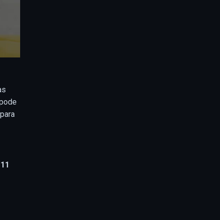
as
 pode
 para
 11