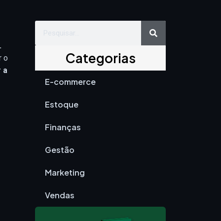
Search
Search
.
Categorias
r o
 a
E-commerce
Estoque
Finanças
Gestão
Marketing
Vendas