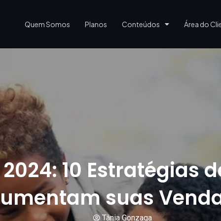
Quem Somos
Planos
Conteúdos
Área do Cli
 2024: 10 Estratégias
umentam suas Vend
Tânia Gonzaga