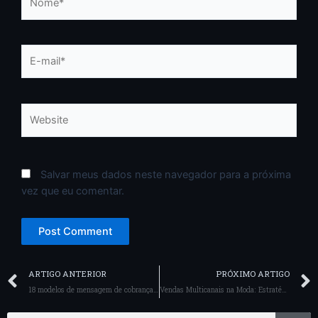
E-
mail*
Website
Salvar meus dados neste navegador para a próxima
vez que eu comentar.
Prev
ARTIGO ANTERIOR
PRÓXIMO ARTIGO
18 modelos de mensagem de cobrança para cliente
Vendas Multicanais na Moda: Estratégias para Crescer esse Ano
Sea