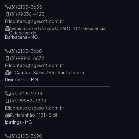
(31) 2103-3655
(31) 99236-4123
contato@sgasoft.com.br
Avenida Jaime Câmara QD 6D LT 02 - Residencial
Cidade Verde
Barbacena - MG
(31) 2103-3660
(31) 99146-6872
contato@sgasoft.com.br
R. Campos Sáles, 395 - Santa Tereza
Divinópolis - MG
(37) 3215-2338
(37) 99962-3203
contato@sgasoft.com.br
R. Maranhão, 1131 - Sidil
Ipatinga - MG
(31) 2103-3690