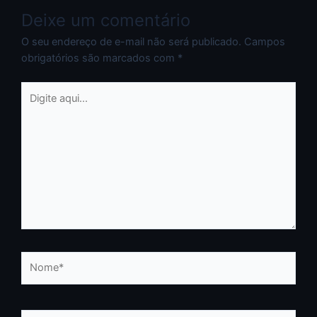
Deixe um comentário
O seu endereço de e-mail não será publicado.
Campos
obrigatórios são marcados com
*
Digite
aqui...
Nome*
E-