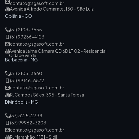
contato@sgasoft.com.br
Avenida Alfredo Camarate, 150 – São Luiz
Goiânia - GO
(31) 2103-3655
(31) 99236-4123
contato@sgasoft.com.br
Avenida Jaime Câmara QD 6D LT 02 - Residencial
Cidade Verde
Barbacena - MG
(31) 2103-3660
(31) 99146-6872
contato@sgasoft.com.br
R. Campos Sáles, 395 - Santa Tereza
Divinópolis - MG
(37) 3215-2338
(37) 99962-3203
contato@sgasoft.com.br
R. Maranhão, 1131 - Sidil