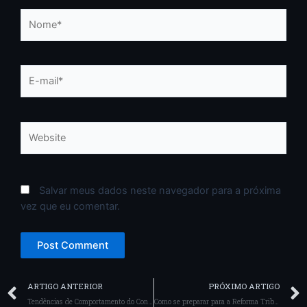
Nome*
E-
mail*
Website
Salvar meus dados neste navegador para a próxima
vez que eu comentar.
Prev
ARTIGO ANTERIOR
PRÓXIMO ARTIGO
Tendências de Comportamento do Consumidor de Moda 2026: O Fim da Compra por Impulso
Como se preparar para a Reforma Tributária: o que muda para Lojas de moda em 2026