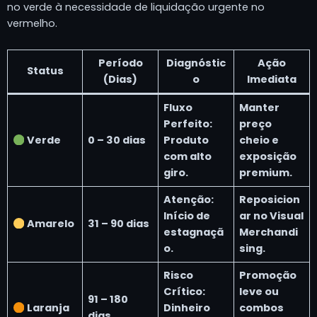
no verde à necessidade de liquidação urgente no
vermelho.
Período
Diagnóstic
Ação
Status
(Dias)
o
Imediata
Fluxo
Manter
Perfeito:
preço
Verde
0 – 30 dias
Produto
cheio e
com alto
exposição
giro.
premium.
Atenção:
Reposicion
Início de
ar no Visual
Amarelo
31 – 90 dias
estagnaçã
Merchandi
o.
sing.
Risco
Promoção
Crítico:
leve ou
91 – 180
Laranja
Dinheiro
combos
dias