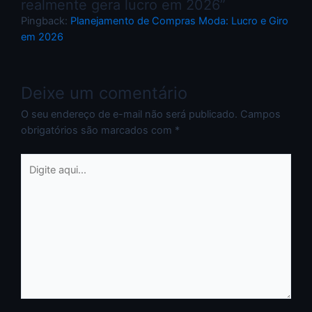
realmente gera lucro em 2026”
Pingback:
Planejamento de Compras Moda: Lucro e Giro
em 2026
Deixe um comentário
O seu endereço de e-mail não será publicado.
Campos
obrigatórios são marcados com
*
Digite
aqui...