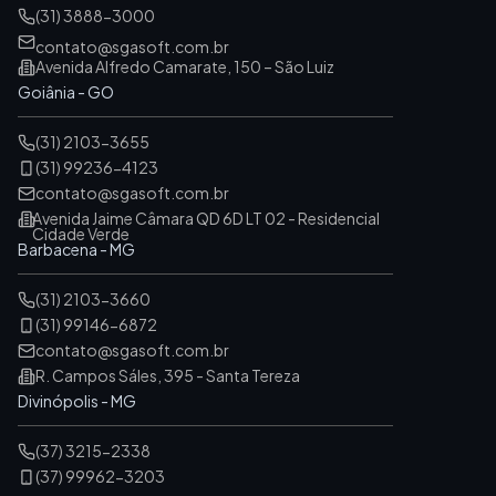
(31) 3888-3000
contato@sgasoft.com.br
Avenida Alfredo Camarate, 150 – São Luiz
Goiânia - GO
(31) 2103-3655
(31) 99236-4123
contato@sgasoft.com.br
Avenida Jaime Câmara QD 6D LT 02 - Residencial
Cidade Verde
Barbacena - MG
(31) 2103-3660
(31) 99146-6872
contato@sgasoft.com.br
R. Campos Sáles, 395 - Santa Tereza
Divinópolis - MG
(37) 3215-2338
(37) 99962-3203